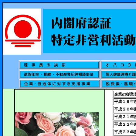
企業の従業
平成１９年
平成２０年
平成２１年
平成２２年
平成２３年